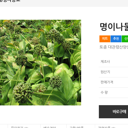
명이나
히트
추천
신
토종 대관령산양
제조사
원산지
판매가격
수 량
바로구매