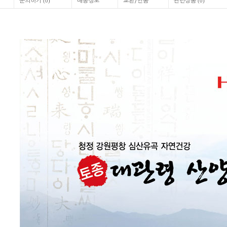
문의하기
배송정보
교환/반품
관련상품
(
0
)
(
0
)