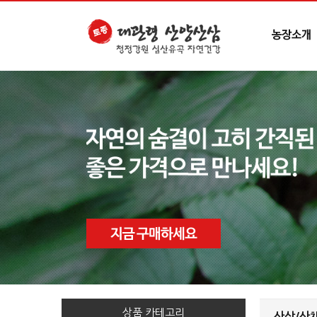
상품 카테고리
산삼/산