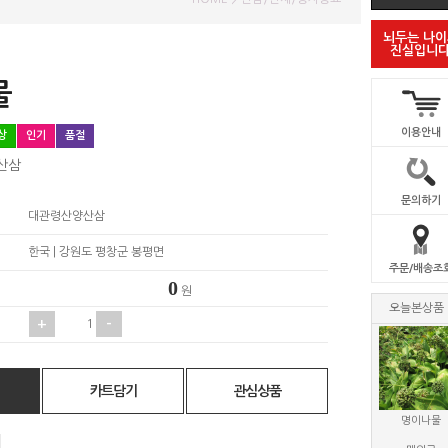
뇌두는 나
진실입니다
물
이용안내
상
인기
품절
산삼
문의하기
대관령산양산삼
한국 | 강원도 평창군 봉평면
주문/배송조
원
오늘본상품
+
-
카트담기
관심상품
명이나물