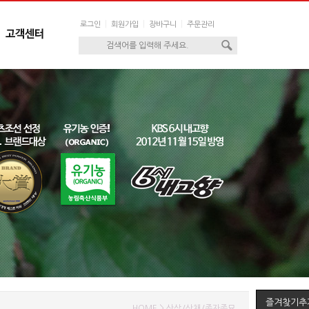
|
|
|
로그인
회원가입
장바구니
주문관리
즐겨찾기추
HOME > 산삼/산채/종자종묘