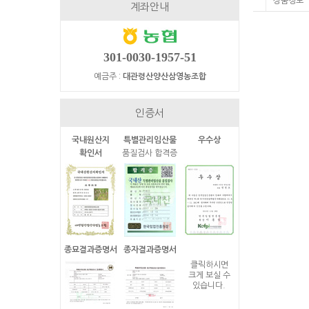
상품정보
계좌안내
301-0030-1957-51
예금주 :
대관령산양산삼영농조합
인증서
국내원산지
특별관리임산물
우수상
확인서
품질검사 합격증
종묘결과증명서
종자결과증명서
클릭하시면
크게 보실 수
있습니다.