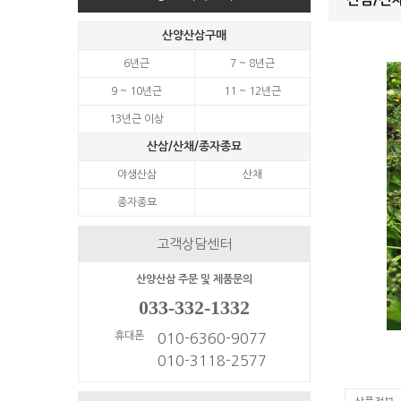
산양산삼구매
6년근
7 ~ 8년근
9 ~ 10년근
11 ~ 12년근
13년근 이상
산삼/산채/종자종묘
야생산삼
산채
종자종묘
고객상담센터
산양산삼 주문 및 제품문의
033-332-1332
휴대폰
010-6360-9077
010-3118-2577