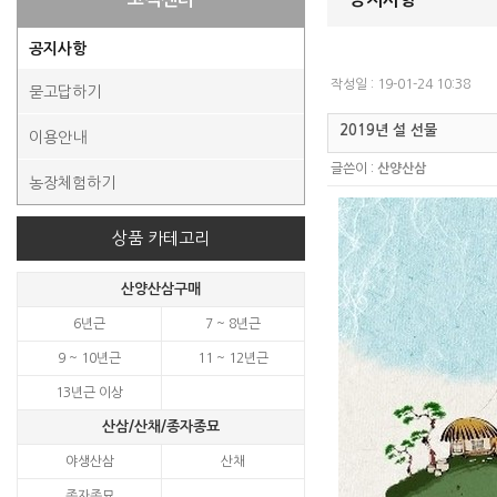
공지사항
작성일 : 19-01-24 10:38
묻고답하기
2019년 설 선물
이용안내
글쓴이 :
산양산삼
농장체험하기
상품 카테고리
산양산삼구매
6년근
7 ~ 8년근
9 ~ 10년근
11 ~ 12년근
13년근 이상
산삼/산채/종자종묘
야생산삼
산채
종자종묘