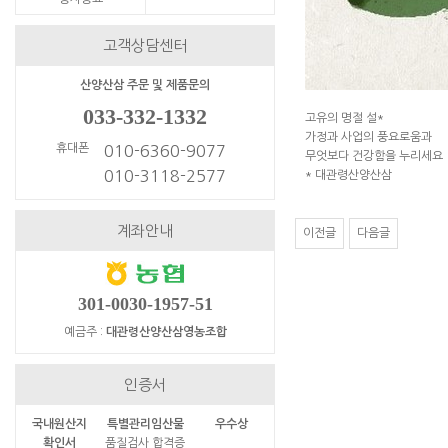
고객상담센터
산양산삼 주문 및 제품문의
033-332-1332
고유의 명절 설*
가정과 사업의 풍요로움과
휴대폰
010-6360-9077
무엇보다 건강함을 누리세요
010-3118-2577
* 대관령산양산삼
계좌안내
이전글
다음글
301-0030-1957-51
예금주 :
대관령산양산삼영농조합
인증서
국내원산지
특별관리임산물
우수상
확인서
품질검사 합격증