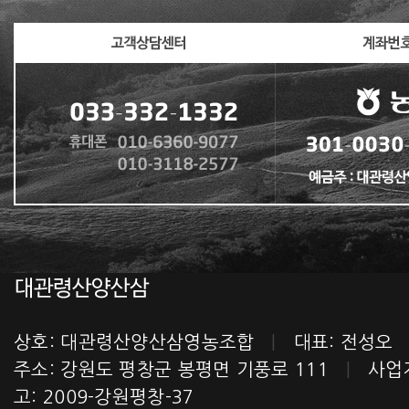
상호: 대관령산양산삼영농조합
|
대표: 전성
주소: 강원도 평창군 봉평면 기풍로 111
|
사업자번
고: 2009-강원평창-37