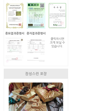
종묘결과증명서
종자결과증명서
클릭하시면
크게 보실 수
있습니다.
정성스런 포장