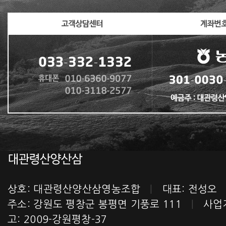
상호: 대관령산양산삼영농조합
|
대표: 전성
주소: 강원도 평창군 봉평면 기풍로 111
|
사업자번
고: 2009-강원평창-37