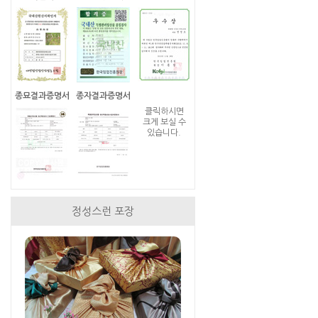
종묘결과증명서
종자결과증명서
클릭하시면
크게 보실 수
있습니다.
정성스런 포장