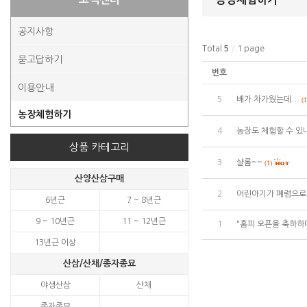
공지사항
Total
5
/
1 page
묻고답하기
번호
이용안내
5
배가 차가웠는데...
(1
농장체험하기
4
농장도 체험할 수 있
상품 카테고리
3
샬롬~~
(1)
산양산삼구매
2
어린아기가 폐렴으로 
6년근
7 ~ 8년근
9 ~ 10년근
11 ~ 12년근
1
"홈피 오픈을 축하하
13년근 이상
산삼/산채/종자종묘
야생산삼
산채
종자종묘