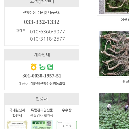
고객상담센터
산양산삼 주문 및 제품문의
상품
033-332-1332
휴대폰
010-6360-9077
010-3118-2577
계좌안내
301-0030-1957-51
황
예금주 :
대관령산양산삼영농조합
인증서
국내원산지
특별관리임산물
우수상
확인서
품질검사 합격증