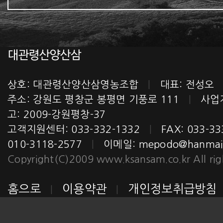
상호: 대관령산양산삼영농조합
|
대표: 전성
주소: 강원도 평창군 봉평면 기풍로 111
|
사업자번
고: 2009-강원평창-37
고객지원센터: 033-332-1332
|
FAX: 033-3
010-3118-2577
|
이메일:
mepodo@hanmail
Copyright(C)2009 www.ksansam.co.kr All righ
홈으로
이용약관
개인정보취급방침
|
|