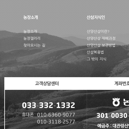
농장소개
산양산삼이란?
농장갤러리
산양산삼 재배과정
찾아오시는 길
산양산삼 보관방법
산삼복용법
그 밖의 지식