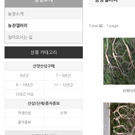
농장소개
농장갤러리
Total
42
/
1 page
찾아오시는 길
상품 카테고리
산양산삼구매
6년근
7 ~ 8년근
9 ~ 10년근
11 ~ 12년근
산양산
13년근 이상
산삼/산채/종자종묘
야생산삼
산채
종자종묘