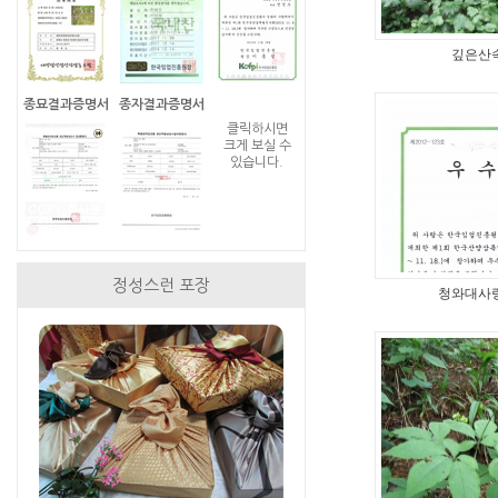
깊은산
종묘결과증명서
종자결과증명서
클릭하시면
크게 보실 수
있습니다.
정성스런 포장
청와대사