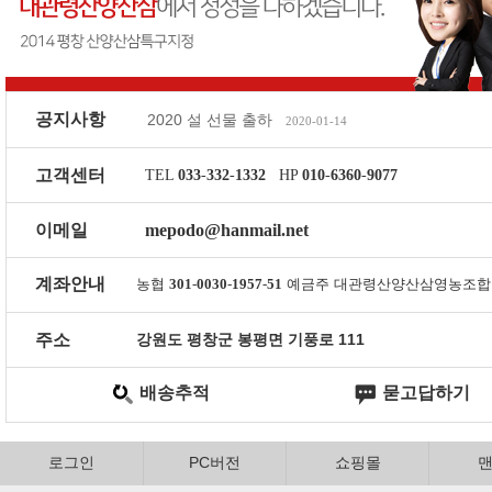
공지사항
2020 설 선물 출하
2020-01-14
추석 물량 츌하
2019-09-02
2019년 설 선물
2019-01-24
고객센터
TEL
033
-
332
-
1332
HP
010
-
6360
-
9077
설선물
2021-01-29
2020 추석선물
2020-09-09
이메일
mepodo@hanmail.net
계좌안내
농협
301
-
0030
-
1957
-
51
예금주 대관령산양산삼영농조합
주소
강원도 평창군 봉평면 기풍로 111
배송추적
묻고답하기
로그인
PC버전
쇼핑몰