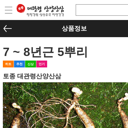
상품정보
7 ~ 8년근 5뿌리
히트
추천
신상
인기
토종 대관령산양산삼