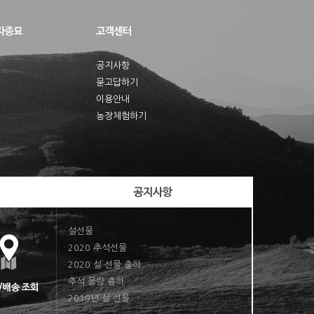
공지사항
묻고답하기
이용안내
농장체험하기
설선물
·
2020 추석선물
·
2020 설 선물 출하
·
추석 물량 츌하
·
2019년 설 선물
·