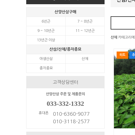
산양산삼구매
6년근
7 ~ 8년근
9 ~ 10년근
11 ~ 12년근
산채
카테고리에
13년근 이상
산삼/산채/종자종묘
히트
추
야생산삼
산채
종자종묘
고객상담센터
산양산삼 주문 및 제품문의
033-332-1332
휴대폰
010-6360-9077
010-3118-2577