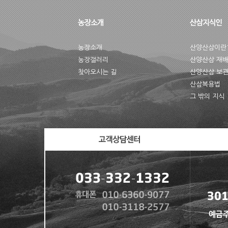
농장소개
산양산삼이란
농장갤러리
산양산삼 재
찾아오시는 길
산양산삼 보
산삼복용법
그 밖의 지식