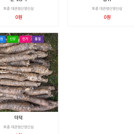
토종 대관령산양산삼
토종 대관령산양산삼
0원
0원
천
신상
인기
품절
더덕
토종 대관령산양산삼