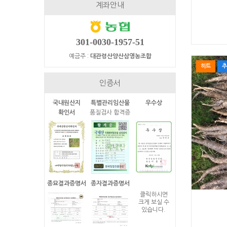
계좌안내
301-0030-1957-51
예금주 :
대관령산양산삼영농조합
히트
추
인증서
국내원산지
특별관리임산물
우수상
확인서
품질검사 합격증
종묘결과증명서
종자결과증명서
클릭하시면
크게 보실 수
있습니다.