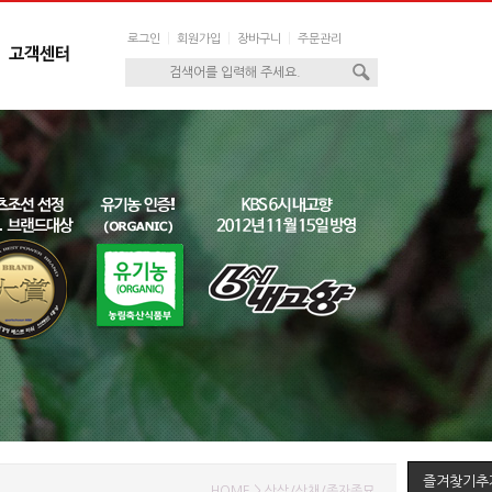
|
|
|
로그인
회원가입
장바구니
주문관리
즐겨찾기추
HOME > 산삼/산채/종자종묘