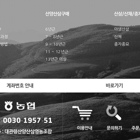
?
6년근
야생산삼
배과정
7 ~ 8년근
산채
관방법
9 ~ 10년근
종자종묘
11 ~ 12년근
13년근 이상