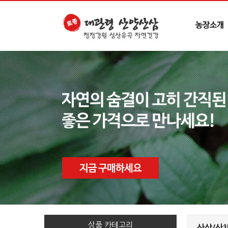
상품 카테고리
산삼/산