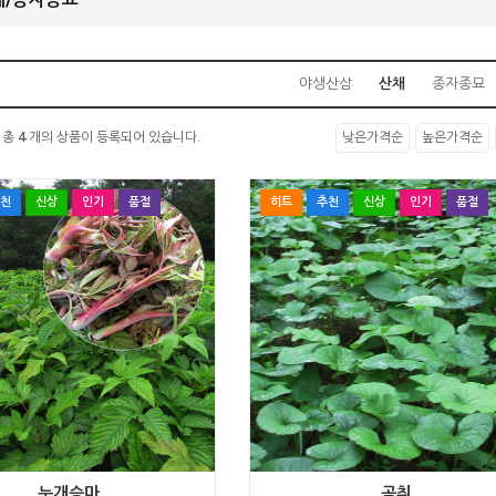
야생산삼
산채
종자종묘
 총
4
개의 상품이 등록되어 있습니다.
낮은가격순
높은가격순
천
신상
인기
품절
히트
추천
신상
인기
품절
눈개승마
곰취