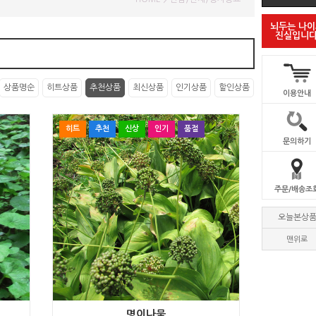
뇌두는 나
진실입니다
상품명순
히트상품
추천상품
최신상품
인기상품
할인상품
이용안내
히트
추천
신상
인기
품절
문의하기
주문/배송조
오늘본상
맨위로
명이나물