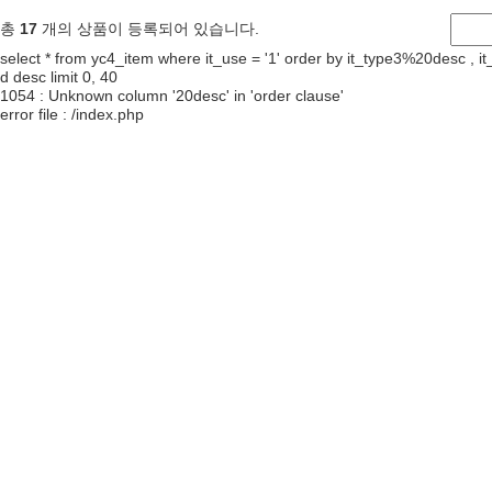
총
17
개의 상품이 등록되어 있습니다.
select * from yc4_item where it_use = '1' order by it_type3%20desc , it_
d desc limit 0, 40
1054 : Unknown column '20desc' in 'order clause'
error file : /index.php