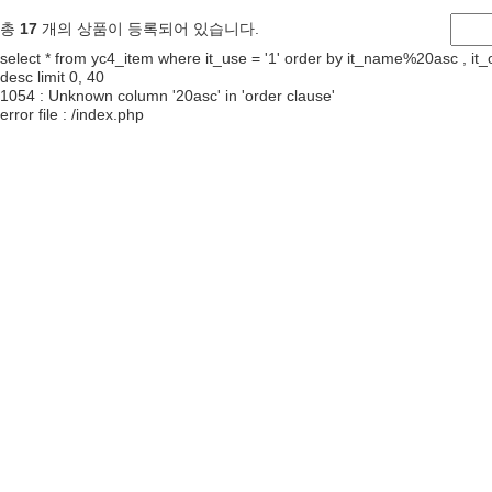
총
17
개의 상품이 등록되어 있습니다.
select * from yc4_item where it_use = '1' order by it_name%20asc , it_o
desc limit 0, 40
1054 : Unknown column '20asc' in 'order clause'
error file : /index.php